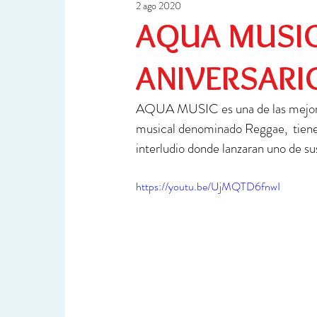
2 ago 2020
Ciencia y Tecnología
Investigación
AQUA MUSIC,
ANIVERSARI
AQUA MUSIC es una de las mejores b
musical denominado Reggae,  tienen
interludio donde lanzaran uno de sus
https://youtu.be/UjMQTD6fnwI