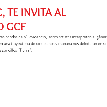
Preescolar
Social
Egresados
 TE INVITA AL
O GCF
andas de Villavicencio,  estos artistas interpretan el géner
 una trayectoria de cinco años y mañana nos deleitarán en un
 sencillos "Tierra".