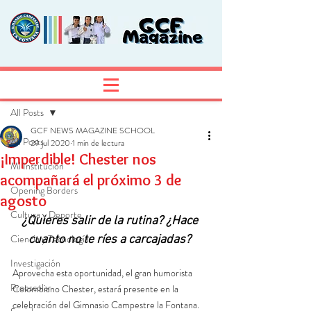
Entrada
Regístrate
All Posts
GCF NEWS MAGAZINE SCHOOL
All Posts
29 jul 2020
1 min de lectura
¡Imperdible! Chester nos
Mi Institución
acompañará el próximo 3 de
Opening Borders
agosto
Cultura y Deporte
¿Quieres salir de la rutina? ¿Hace 
Ciencia y Tecnología
cuanto no te ríes a carcajadas? 
Investigación
Aprovecha esta oportunidad, el gran humorista 
Preescolar
Colombiano Chester, estará presente en la 
celebración del Gimnasio Campestre la Fontana. 