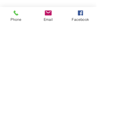
Phone
Email
Facebook
Salome Jara 
By Club de Comunicación GCF
Social
Entradas recientes
Ver todo