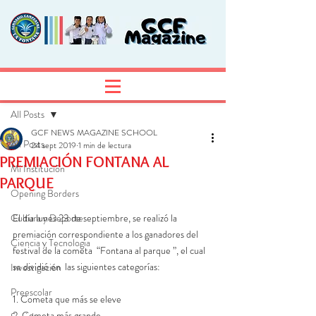
Entrada
Regístrate
All Posts
GCF NEWS MAGAZINE SCHOOL
All Posts
24 sept 2019
1 min de lectura
PREMIACIÓN FONTANA AL
Mi Institución
PARQUE
Opening Borders
Cultura y Deporte
El día lunes 23 de septiembre, se realizó la 
premiación correspondiente a los ganadores del 
Ciencia y Tecnología
festival de la cometa  “Fontana al parque ”, el cual 
se dividió en  las siguientes categorías:
Investigación
Preescolar
1. Cometa que más se eleve 
2. Cometa más grande