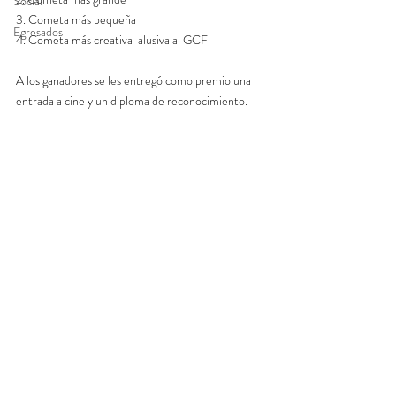
Social
3. Cometa más pequeña 
Egresados
4. Cometa más creativa  alusiva al GCF
A los ganadores se les entregó como premio una 
entrada a cine y un diploma de reconocimiento.  