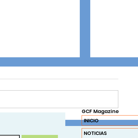
Honor Roll 2025 - 1
GCF Magazine
La Fuerza de Ser
INICIO
Exaltación del Co
Esperanza
NOTICIAS