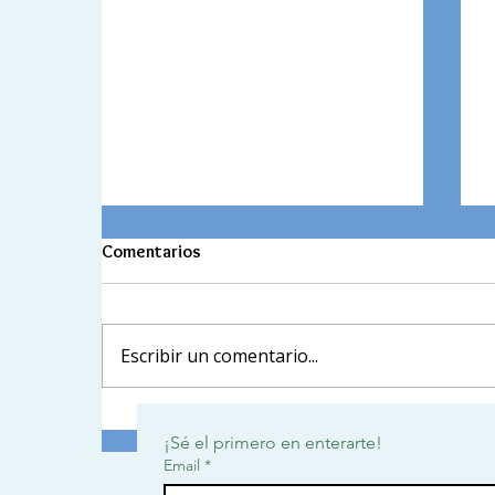
Comentarios
Escribir un comentario...
Conmemoración del Día del
¡Sé el primero en enterarte!
Trabajador en el GCF
Email
*