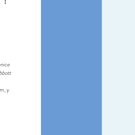
enice 
bbott
m, y 