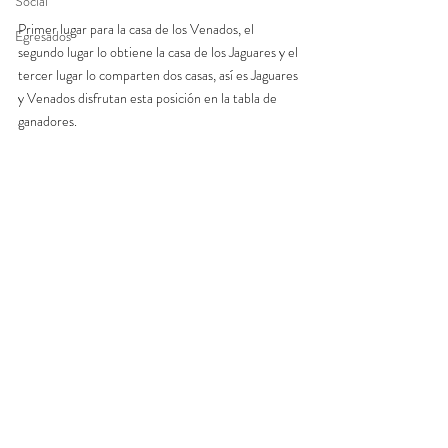
Social
Primer lugar para la casa de los Venados, el 
Egresados
segundo lugar lo obtiene la casa de los Jaguares y el 
tercer lugar lo comparten dos casas, así es Jaguares 
y Venados disfrutan esta posición en la tabla de 
ganadores. 