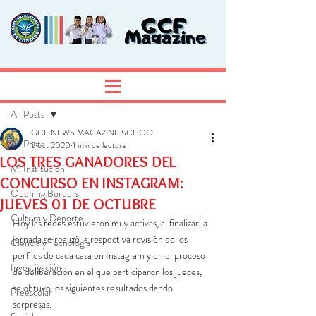
Entrada
Regístrate
All Posts
GCF NEWS MAGAZINE SCHOOL
All Posts
2 oct 2020
1 min de lectura
LOS TRES GANADORES DEL
Mi Institución
CONCURSO EN INSTAGRAM:
Opening Borders
JUEVES 01 DE OCTUBRE
Cultura y Deporte
Hoy las redes estuvieron muy activas, al finalizar la 
jornada se realizó la respectiva revisión de los 
Ciencia y Tecnología
perfiles de cada casa en Instagram y en el proceso 
Investigación
de deliberación en el que participaron los jueces, 
se obtuvo los siguientes resultados dando 
Preescolar
sorpresas.