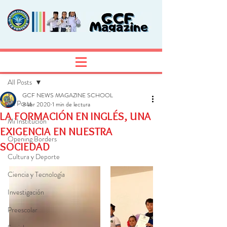
Entrada
Regístrate
All Posts
GCF NEWS MAGAZINE SCHOOL
All Posts
3 abr 2020
1 min de lectura
LA FORMACIÓN EN INGLÉS, UNA
Mi Institución
EXIGENCIA EN NUESTRA
Opening Borders
SOCIEDAD
Cultura y Deporte
Ciencia y Tecnología
Investigación
Preescolar