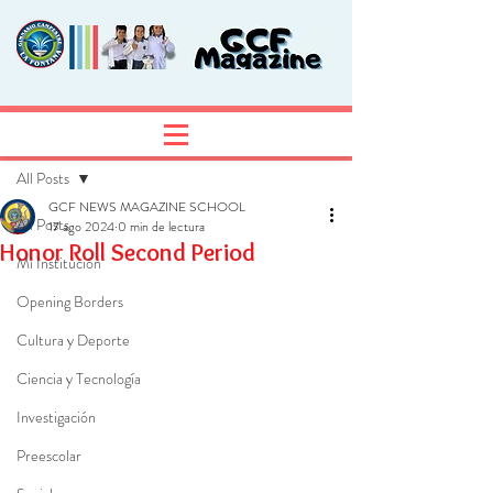
Entrada
Regístrate
All Posts
GCF NEWS MAGAZINE SCHOOL
All Posts
17 ago 2024
0 min de lectura
Honor Roll Second Period
Mi Institución
Opening Borders
Cultura y Deporte
Ciencia y Tecnología
Investigación
Preescolar