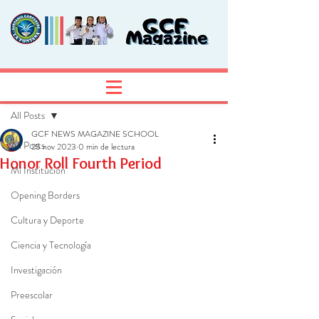
Entrada
Regístrate
All Posts
GCF NEWS MAGAZINE SCHOOL
All Posts
25 nov 2023
0 min de lectura
Honor Roll Fourth Period
Mi Institución
Opening Borders
Cultura y Deporte
Ciencia y Tecnología
Investigación
Preescolar