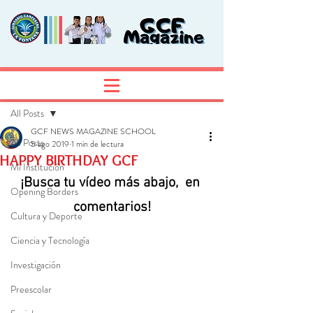
Entrada
Regístrate
All Posts
GCF NEWS MAGAZINE SCHOOL
All Posts
5 ago 2019
1 min de lectura
HAPPY BIRTHDAY GCF
Mi Institución
¡Busca tu vídeo más abajo,  en 
Opening Borders
comentarios!
Cultura y Deporte
Ciencia y Tecnología
Investigación
Preescolar