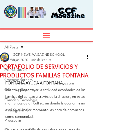
Entrada
Regístrate
All Posts
GCF NEWS MAGAZINE SCHOOL
All Posts
2 jun 2020
1 min de lectura
PORTAFOLIO DE SERVICIOS Y
Mi Institución
PRODUCTOS FAMILIAS FONTANA
Opening Borders
FONTANA AYUDA A FONTANA,
 es una 
Cultura y Deporte
iniciativa para apoyar la actividad económica de las 
familias del colegio a través de la difusión, en estos 
Ciencia y Tecnología
momentos de dificultad, en donde la economía no 
está en su mejor momento, es hora de apoyarnos 
Investigación
como comunidad. 
Preescolar
Revisa el portafolio de servicios y productos de 