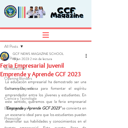
Entrada
Regístrate
All Posts
GCF NEWS MAGAZINE SCHOOL
All Posts
15 jun 2023
2 min de lectura
Feria Empresarial Juvenil
Mi Institución
Emprende y Aprende GCF 2023
Opening Borders
La educación empresarial ha demostrado ser una 
Cultura y Deporte
herramienta valiosa para fomentar el espíritu 
emprendedor entre los jóvenes y estudiantes. En 
Ciencia y Tecnología
este sentido, queremos que la feria empresarial 
"Emprende y Aprende GCF 2023"
 se convierta en 
Investigación
un escenario ideal para que los estudiantes puedan 
Preescolar
desarrollar sus habilidades y conocimientos en el 
campo empresarial. Este evento, lleno de 