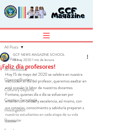
Entrada
Regístrate
All Posts
GCF NEWS MAGAZINE SCHOOL
All Posts
15 may 2020
1 min de lectura
¡Feliz día profesores!
Mi Institución
Hoy 15 de mayo del 2020 se celebra en nuestra 
Opening Borders
institución el día del profesor, queremos exaltar en 
está ocasión la labor de nuestros docentes 
Cultura y Deporte
Fontana, quienes día a día se esfuerzan por 
Ciencia y Tecnología
enseñar con calidad y excelencia, así mismo, con 
sus consejos, conocimiento y sabiduría preparan 
a 
Investigación
nuestros estudiantes en cada etapa de su vida 
Preescolar
escolar.