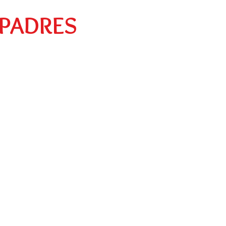
Preescolar
Social
Egresados
 PADRES