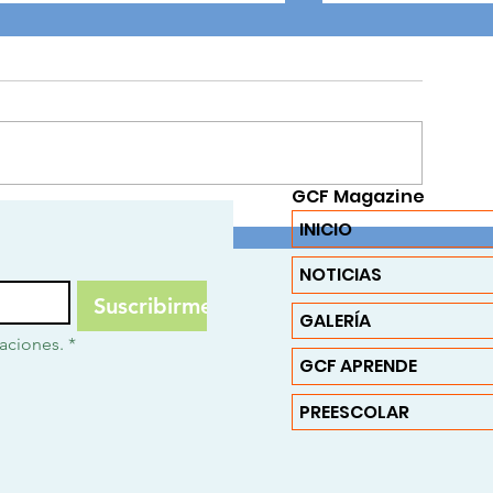
El Galope de la Identidad:
Crónica del Joropódromo
Fontana 2026
l sol de los Llanos Orientales no solo
lumina nuestra geografía, sino que
ambién enciende el espíritu de quienes
Aprendemos hac
lamamos a esta tierra "hogar". En el
GCF Magazine
arco de la celebración de los 186 años
INICIO
e Vil
NOTICIAS
Suscribirme
GALERÍA
caciones.
*
GCF APRENDE
PREESCOLAR