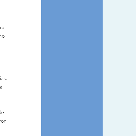
ra 
mo 
as. 
a 
de 
ron 