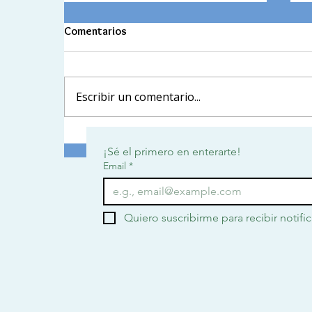
Honor Roll 2026-1
Comentarios
In this publication, you will find the
E
Honor Roll for the first academic term,
i
a recognition of the effort,
Escribir un comentario...
t
perseverance, and commitment each of
l
you has demonstrated throughout your
m
learning process.
d
¡Sé el primero en enterarte!
Email
*
Quiero suscribirme para recibir notifi