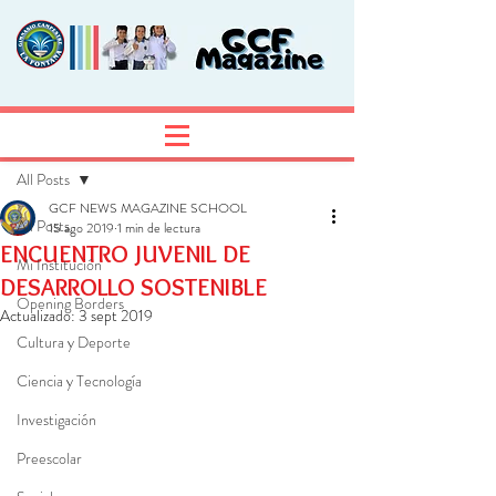
Entrada
Regístrate
All Posts
GCF NEWS MAGAZINE SCHOOL
All Posts
15 ago 2019
1 min de lectura
ENCUENTRO JUVENIL DE
Mi Institución
DESARROLLO SOSTENIBLE
Opening Borders
Actualizado:
3 sept 2019
Cultura y Deporte
Ciencia y Tecnología
Investigación
Preescolar