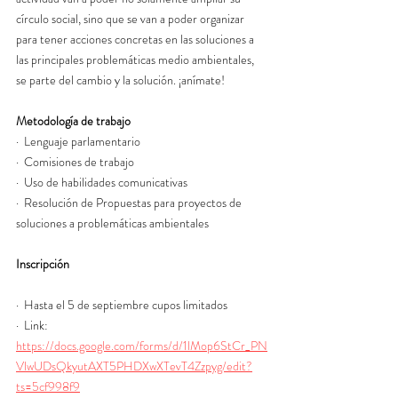
círculo social, sino que se van a poder organizar 
para tener acciones concretas en las soluciones a 
las principales problemáticas medio ambientales, 
se parte del cambio y la solución. ¡anímate!
Metodología de trabajo
·  Lenguaje parlamentario
·  Comisiones de trabajo
·  Uso de habilidades comunicativas
·  Resolución de Propuestas para proyectos de 
soluciones a problemáticas ambientales
Inscripción
·  Hasta el 5 de septiembre cupos limitados
·  Link: 
https://docs.google.com/forms/d/1lMop6StCr_PN
VlwUDsQkyutAXT5PHDXwXTevT4Zzpyg/edit?
ts=5cf998f9