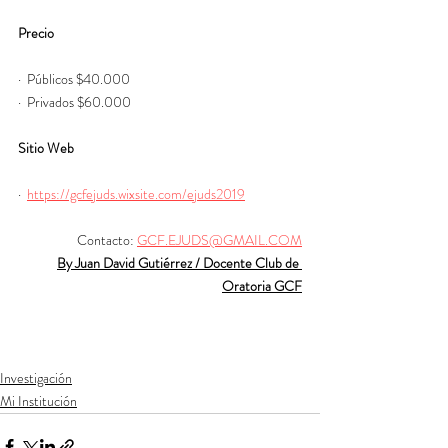
Precio
·  Públicos $40.000
·  Privados $60.000
Sitio Web
·  
https://gcfejuds.wixsite.com/ejuds2019
Contacto: 
GCF.EJUDS@GMAIL.COM
By Juan David Gutiérrez / Docente Club de 
Oratoria GCF
Investigación
Mi Institución