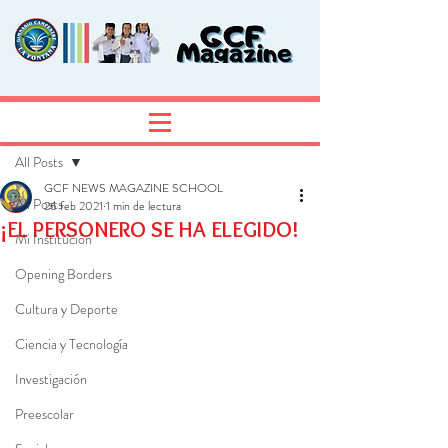
Entrada
Regístrate
All Posts
GCF NEWS MAGAZINE SCHOOL
All Posts
26 feb 2021
1 min de lectura
¡EL PERSONERO SE HA ELEGIDO!
Mi Institución
Opening Borders
Cultura y Deporte
Ciencia y Tecnología
Investigación
Preescolar