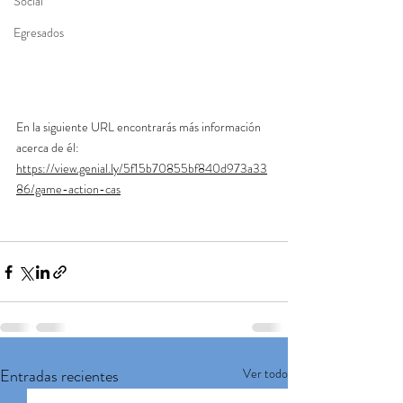
Social
Egresados
En la siguiente URL encontrarás más información 
acerca de él:
https://view.genial.ly/5f15b70855bf840d973a33
86/game-action-cas
Entradas recientes
Ver todo