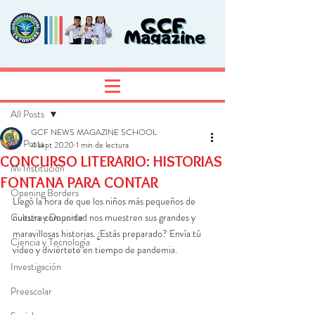
Entrada
Regístrate
All Posts
GCF NEWS MAGAZINE SCHOOL
All Posts
4 sept 2020
1 min de lectura
CONCURSO LITERARIO: HISTORIAS
Mi Institución
FONTANA PARA CONTAR
Opening Borders
Llegó la hora de que los niños más pequeños de 
Cultura y Deporte
nuestra comunidad nos muestren sus grandes y 
maravillosas historias. ¿Estás preparado? Envía tú 
Ciencia y Tecnología
vídeo y diviértete en tiempo de pandemia. 
Investigación
Preescolar