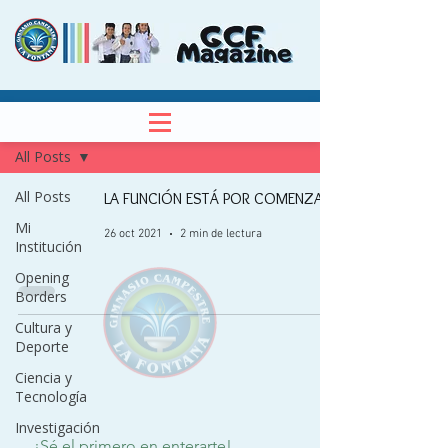
NOTICIAS
Regístrate
All Posts
All Posts
LA FUNCIÓN ESTÁ POR COMENZAR
Mi
26 oct 2021
2 min de lectura
Institución
Opening
Borders
Cultura y
Deporte
Ciencia y
Tecnología
Investigación
¡Sé el primero en enterarte!