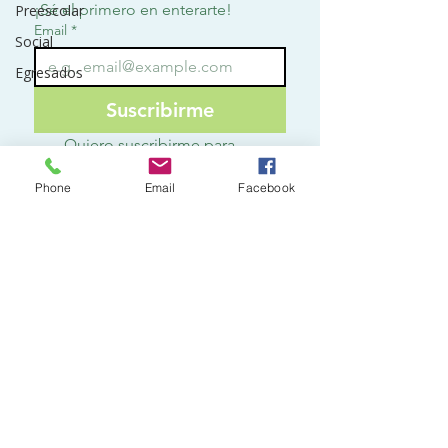
¡Sé el primero en enterarte!
Preescolar
Email
*
Social
Egresados
Suscribirme
Quiero suscribirme para 
recibir notificaciones.
*
Phone
Email
Facebook
Contact
o
3142797928
ext 113
secretaria@lafontana.edu.co
Km 4, Vereda del amor
Villavicencio - Meta