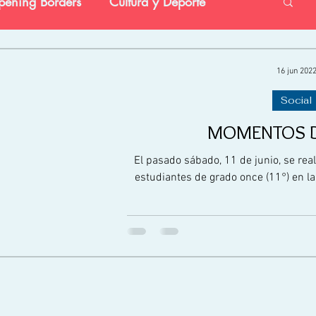
ening Borders
Cultura y Deporte
vestigación
Preescolar
Social
16 jun 202
Social
MOMENTOS 
El pasado sábado, 11 de junio, se real
estudiantes de grado once (11°) en la 