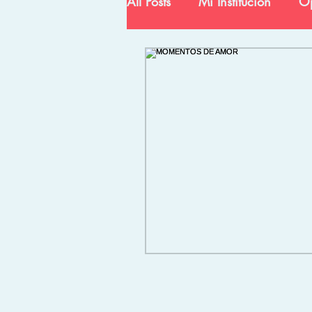
All Posts
Mi Institución
Op
Ciencia y Tecnología
In
Egresados