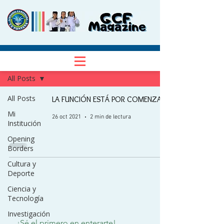
NOTICIAS
Regístrate
All Posts
All Posts
LA FUNCIÓN ESTÁ POR COMENZAR
Mi
26 oct 2021
2 min de lectura
Institución
Opening
Borders
Cultura y
Deporte
Ciencia y
Tecnología
Investigación
¡Sé el primero en enterarte!