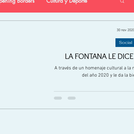
ening Borders
Cultura y Deporte
vestigación
Preescolar
Social
30 nov 202
Social
LA FONTANA LE DICE
A través de un homenaje cultural a la 
del año 2020 y le da la b