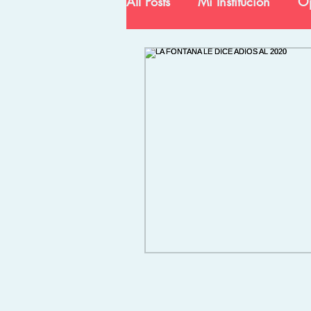
All Posts
Mi Institución
Op
Ciencia y Tecnología
In
Egresados