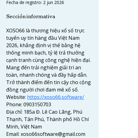
Fecha de registro: 2 jun 2026
Sección informativa
XOSO66 là thương hiệu xổ số trực 
tuyến uy tín hàng đầu Việt Nam 
2026, khẳng định vị thế bằng hệ 
thống minh bạch, tỷ lệ trả thưởng 
cạnh tranh cùng công nghệ hiện đại. 
Mang đến trải nghiệm giải trí an 
toàn, nhanh chóng và đầy hấp dẫn. 
Trở thành điểm đến tin cậy cho cộng 
đồng người chơi đam mê xổ số.
Website: 
https://xoso66.software/
Phone: 0903150703
Địa chỉ: 185a Đ. Lê Cao Lãng, Phú 
Thạnh, Tân Phú, Thành phố Hồ Chí 
Minh, Việt Nam
Email: xoso66software@gmail.com