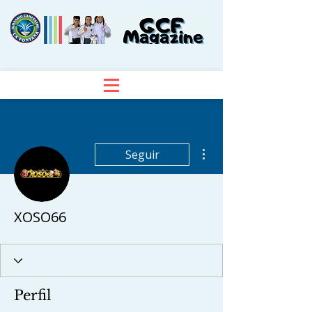
Más acciones
Seguir
XOSO66
Perfil