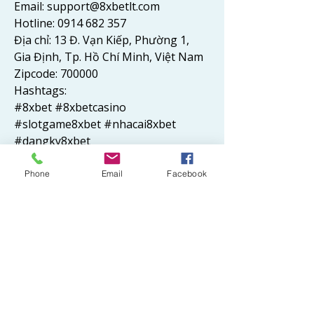
Email: support@8xbetlt.com
Hotline: 0914 682 357
Địa chỉ: 13 Đ. Vạn Kiếp, Phường 1, 
Gia Định, Tp. Hồ Chí Minh, Việt Nam
Zipcode: 700000
Hashtags:
#8xbet #8xbetcasino 
#slotgame8xbet #nhacai8xbet 
#dangky8xbet
Phone
Email
Facebook
¡Sé el primero en enterarte!
Email
*
Suscribirme
Quiero suscribirme para 
recibir notificaciones.
*