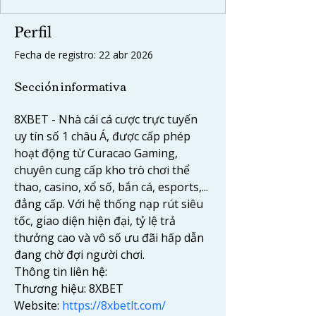
Perfil
Fecha de registro: 22 abr 2026
Sección informativa
8XBET - Nhà cái cá cược trực tuyến 
uy tín số 1 châu Á, được cấp phép 
hoạt động từ Curacao Gaming, 
chuyên cung cấp kho trò chơi thể 
thao, casino, xổ số, bắn cá, esports,... 
đẳng cấp. Với hệ thống nạp rút siêu 
tốc, giao diện hiện đại, tỷ lệ trả 
thưởng cao và vô số ưu đãi hấp dẫn 
đang chờ đợi người chơi.
Thông tin liên hệ:
Thương hiệu: 8XBET
Website: 
https://8xbetlt.com/