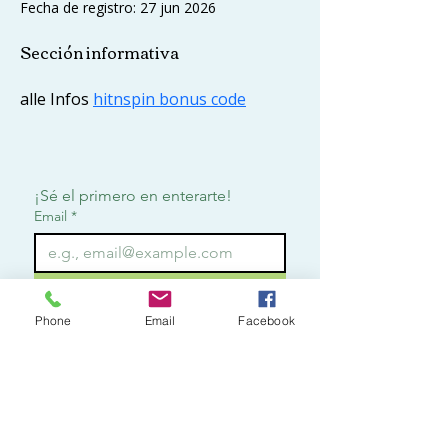
Fecha de registro: 27 jun 2026
Sección informativa
alle Infos 
hitnspin bonus code
¡Sé el primero en enterarte!
Email
*
Suscribirme
Phone
Email
Facebook
Quiero suscribirme para 
recibir notificaciones.
*
Contact
o