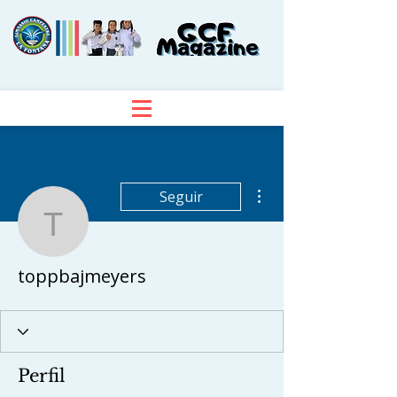
Más acciones
Seguir
toppbajmeyers
toppbajmeyers
Perfil