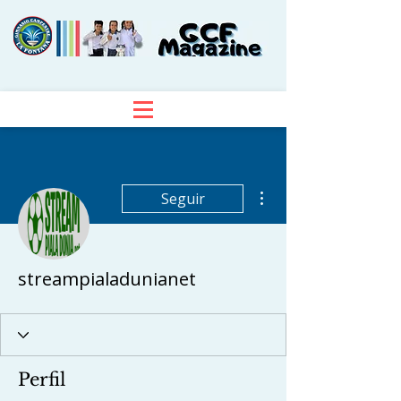
Más acciones
Seguir
streampialadunianet
Perfil