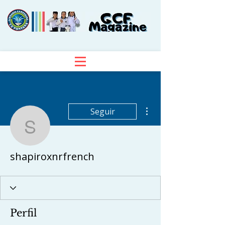
Más acciones
Seguir
shapiroxnrfrench
shapiroxnrfrench
Perfil