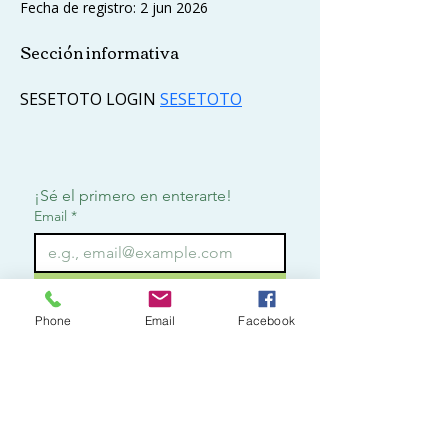
Fecha de registro: 2 jun 2026
Sección informativa
SESETOTO LOGIN 
SESETOTO
¡Sé el primero en enterarte!
Email
*
Suscribirme
Phone
Email
Facebook
Quiero suscribirme para 
recibir notificaciones.
*
Contact
o