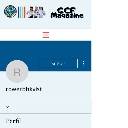
Más acciones
Seguir
rowerbhkvist
rowerbhkvist
Perfil