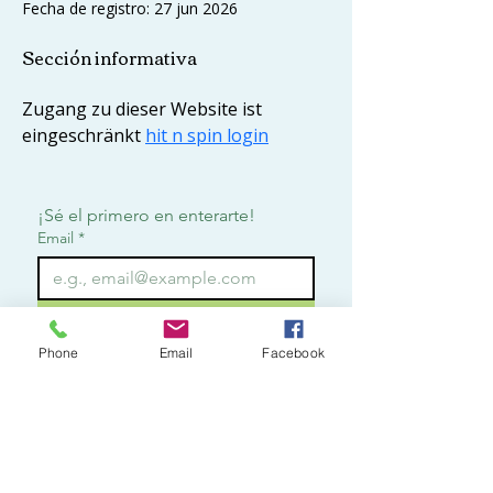
Fecha de registro: 27 jun 2026
Sección informativa
Zugang zu dieser Website ist 
eingeschränkt 
hit n spin login
¡Sé el primero en enterarte!
Email
*
Suscribirme
Phone
Email
Facebook
Quiero suscribirme para 
recibir notificaciones.
*
Contact
o