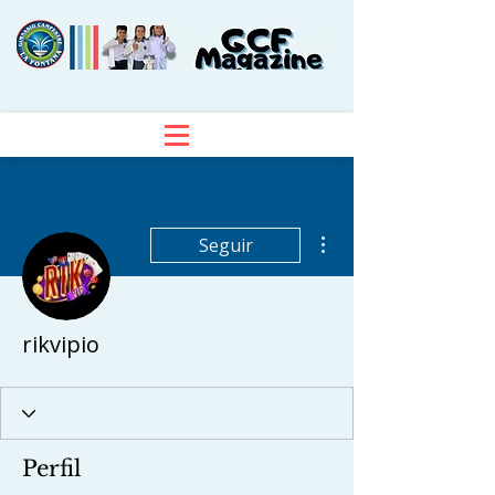
Más acciones
Seguir
rikvipio
Perfil