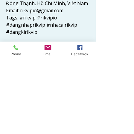
Đông Thạnh, Hồ Chí Minh, Việt Nam
Email: rikvipio@gmail.com
Tags: #rikvip #rikvipio 
#dangnhaprikvip #nhacairikvip 
#dangkirikvip
¡Sé el primero en enterarte!
Phone
Email
Facebook
Email
*
Suscribirme
Quiero suscribirme para 
recibir notificaciones.
*
Contact
o
3142797928
ext 113