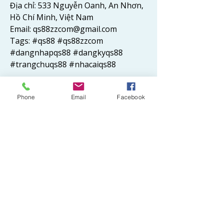
Địa chỉ: 533 Nguyễn Oanh, An Nhơn, 
Hồ Chí Minh, Việt Nam
Email: qs88zzcom@gmail.com
Tags: #qs88 #qs88zzcom 
#dangnhapqs88 #dangkyqs88 
#trangchuqs88 #nhacaiqs88
Phone
Email
Facebook
¡Sé el primero en enterarte!
Email
*
Suscribirme
Quiero suscribirme para 
recibir notificaciones.
*
Contact
o