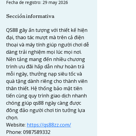
Fecha de registro: 29 may 2026
Sección informativa
QS88 gây ấn tượng với thiết kế hiện 
đại, thao tác mượt mà trên cả điện 
thoại và máy tính giúp người chơi dễ 
dàng trải nghiệm mọi lúc mọi nơi. 
Nền tảng mang đến nhiều chương 
trình ưu đãi hấp dẫn như hoàn trả 
mỗi ngày, thưởng nạp siêu tốc và 
quà tặng dành riêng cho thành viên 
thân thiết. Hệ thống bảo mật tiên 
tiến cùng quy trình giao dịch nhanh 
chóng giúp qs88 ngày càng được 
đông đảo người chơi tin tưởng lựa 
chọn.
Website: 
https://qs88zz.com/
Phone: 0987589332