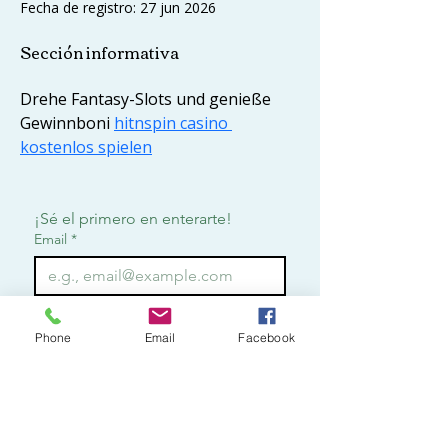
Fecha de registro: 27 jun 2026
Sección informativa
Drehe Fantasy-Slots und genieße 
Gewinnboni 
hitnspin casino 
kostenlos spielen
¡Sé el primero en enterarte!
Email
*
Suscribirme
Phone
Email
Facebook
Quiero suscribirme para 
recibir notificaciones.
*
Contact