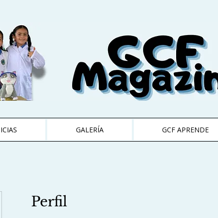
ICIAS
GALERÍA
GCF APRENDE
Perfil