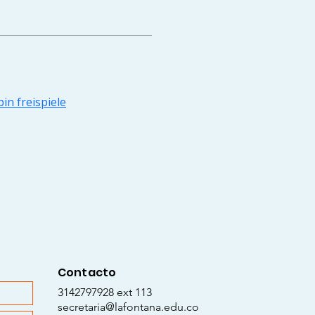
pin freispiele
Contacto
3142797928 ext 113
secretaria@lafontana.edu.co