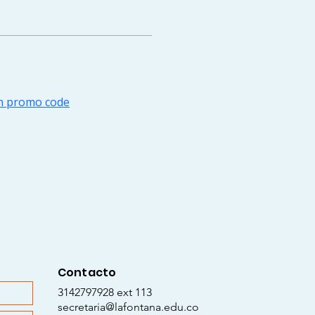
in promo code
Contacto
3142797928 ext 113
secretaria@lafontana.edu.co