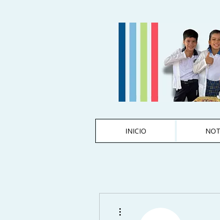
INICIO
NOT
Más acciones