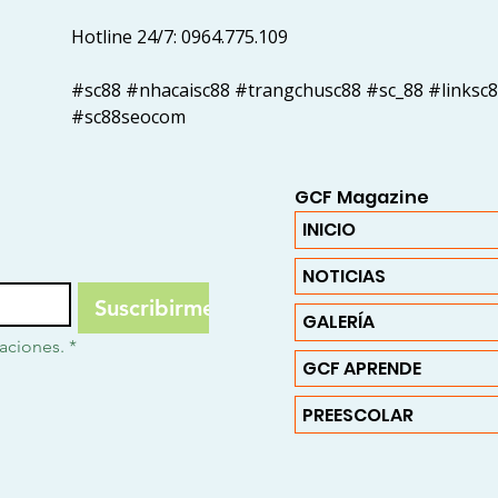
Hotline 24/7: 0964.775.109
#sc88 #nhacaisc88 #trangchusc88 #sc_88 #linksc8
#sc88seocom
GCF Magazine
INICIO
NOTICIAS
Suscribirme
GALERÍA
caciones.
*
GCF APRENDE
PREESCOLAR