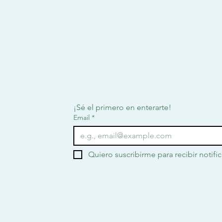
¡Sé el primero en enterarte!
Email
*
Quiero suscribirme para recibir notifi