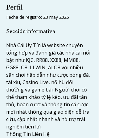
Perfil
Fecha de registro: 23 may 2026
Sección informativa
Nhà Cái Uy Tín là website chuyên 
tổng hợp và đánh giá các nhà cái nổi 
bật như KJC, RR88, XX88, MM88, 
GG88, O8, LLWIN, ALO8 với nhiều 
sân chơi hấp dẫn như cược bóng đá, 
tài xỉu, Casino Live, nổ hũ đổi 
thưởng và game bài. Người chơi có 
thể tham khảo tỷ lệ kèo, ưu đãi tân 
thủ, hoàn cược và thông tin cá cược 
mới nhất thông qua giao diện dễ tra 
cứu, cập nhật nhanh và hỗ trợ trải 
nghiệm tiện lợi.
Thông Tin Liên Hệ