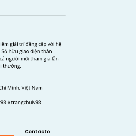
iệm giải trí đẳng cấp với hệ 
. Sở hữu giao diện thân 
cả người mới tham gia lẫn 
i thưởng.
Chí Minh, Việt Nam
88 #trangchulv88 
Contacto