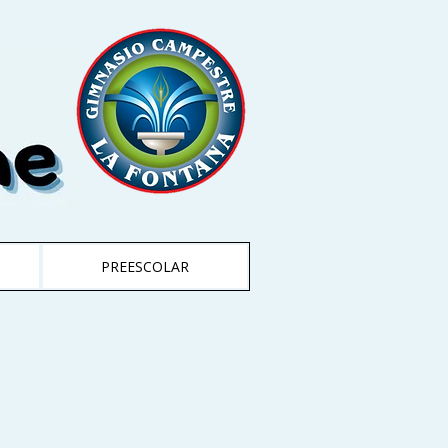
PREESCOLAR