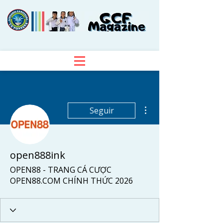
Más acciones
Seguir
open888ink
OPEN88 - TRANG CÁ CƯỢC
OPEN88.COM CHÍNH THỨC 2026