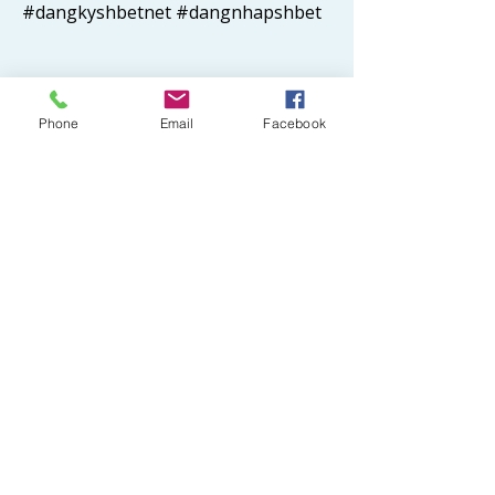
#dangkyshbetnet #dangnhapshbet
¡Sé el primero en enterarte!
Email
*
Phone
Email
Facebook
Suscribirme
Quiero suscribirme para 
recibir notificaciones.
*
Contact
o
3142797928
ext 113
secretaria@lafontana.edu.co
Km 4, Vereda del amor
Villavicencio - Meta