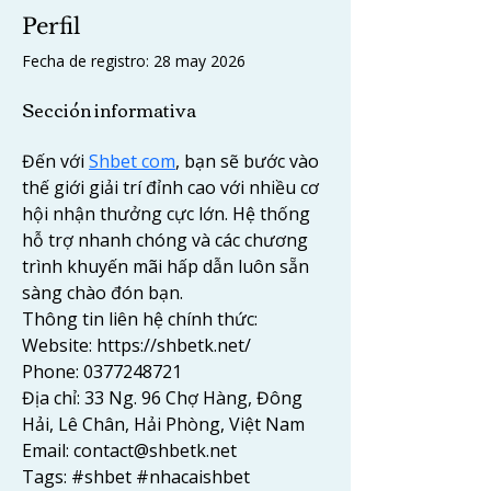
Perfil
Fecha de registro: 28 may 2026
Sección informativa
Đến với 
Shbet com
, bạn sẽ bước vào 
thế giới giải trí đỉnh cao với nhiều cơ 
hội nhận thưởng cực lớn. Hệ thống 
hỗ trợ nhanh chóng và các chương 
trình khuyến mãi hấp dẫn luôn sẵn 
sàng chào đón bạn.
Thông tin liên hệ chính thức:
Website: https://shbetk.net/
Phone: 0377248721
Địa chỉ: 33 Ng. 96 Chợ Hàng, Đông 
Hải, Lê Chân, Hải Phòng, Việt Nam
Email: contact@shbetk.net
Tags: #shbet #nhacaishbet 