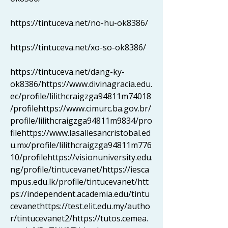
https://tintuceva.net/no-hu-ok8386/ 
https://tintuceva.net/xo-so-ok8386/ 
https://tintuceva.net/dang-ky-
ok8386/https://www.divinagracia.edu.
ec/profile/lilithcraigzga94811m74018
/profilehttps://www.cimurc.ba.gov.br/
profile/lilithcraigzga94811m9834/pro
filehttps://www.lasallesancristobal.ed
u.mx/profile/lilithcraigzga94811m776
10/profilehttps://visionuniversity.edu.
ng/profile/tintucevanet/https://iesca
mpus.edu.lk/profile/tintucevanet/htt
ps://independent.academia.edu/tintu
cevanethttps://test.elit.edu.my/autho
r/tintucevanet2/https://tutos.cemea.