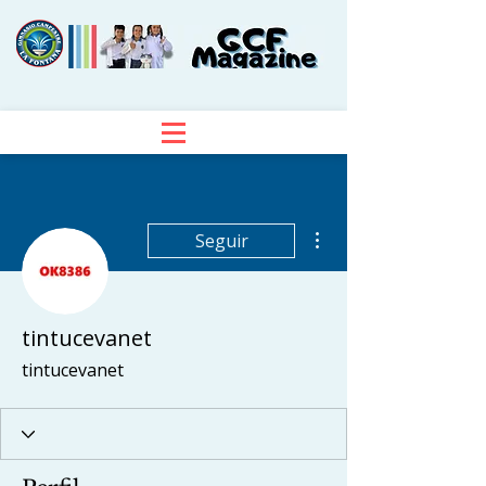
Más acciones
Seguir
tintucevanet
tintucevanet