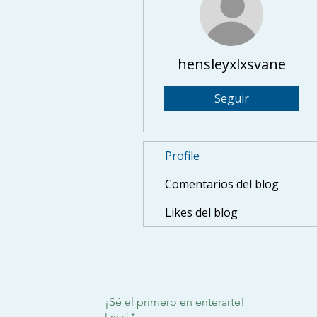
hensleyxlxsvane
Seguir
Profile
Comentarios del blog
Likes del blog
¡Sé el primero en enterarte!
Email
*