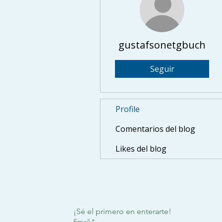
gustafsonetgbuch
Seguir
Profile
Comentarios del blog
Likes del blog
¡Sé el primero en enterarte!
Email
*