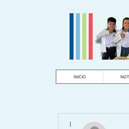
INICIO
NOT
Más acciones