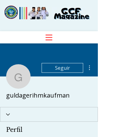
Más acciones
Seguir
guldagerihmkaufman
guldagerihmkaufman
Perfil