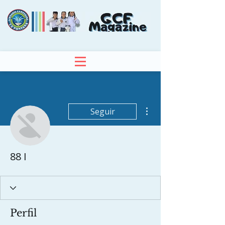
Más acciones
Seguir
88 I
Perfil