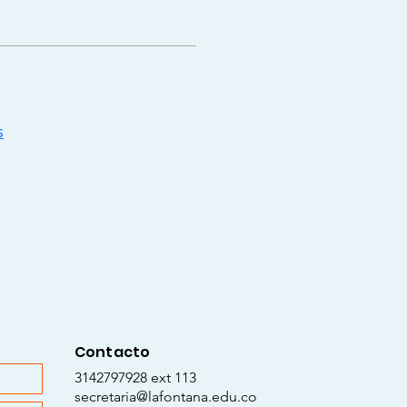
s
Contacto
3142797928 ext 113
secretaria@lafontana.edu.co