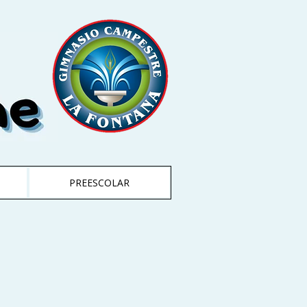
PREESCOLAR