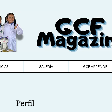
ICIAS
GALERÍA
GCF APRENDE
Perfil