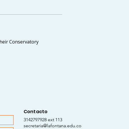
eir Conservatory 
Contacto
3142797928 ext 113
secretaria@lafontana.edu.co