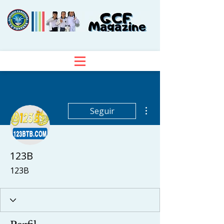
Más acciones
Seguir
123B
123B