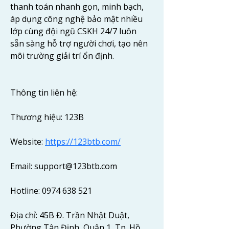
thanh toán nhanh gọn, minh bạch, 
áp dụng công nghệ bảo mật nhiều 
lớp cùng đội ngũ CSKH 24/7 luôn 
sẵn sàng hỗ trợ người chơi, tạo nên 
môi trường giải trí ổn định. 
Thông tin liên hệ:
Thương hiệu: 123B
Website: 
https://123btb.com/
Email: support@123btb.com
Hotline: 0974 638 521
Địa chỉ: 45B Đ. Trần Nhật Duật, 
Phường Tân Định, Quận 1, Tp. Hồ 