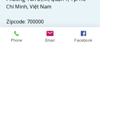
Chí Minh, Việt Nam
Zipcode: 700000
Hashtags:
Phone
Email
Facebook
#123b #123bcasino #slotgame123b 
#nhacai123b #dangky123b
¡Sé el primero en enterarte!
Email
*
Suscribirme
Quiero suscribirme para 
recibir notificaciones.
*