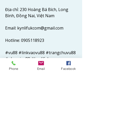
Địa chỉ: 230 Hoàng Bá Bích, Long 
Bình, Đồng Nai, Việt Nam
Email: kynlifukcom@gmail.com
Hotline: 0905118923
#vu88 #linkvaovu88 #trangchuvu88 
#nhacaivu88 #kynlifukcom
Phone
Email
Facebook
¡Sé el primero en enterarte!
Email
*
Suscribirme
Quiero suscribirme para 