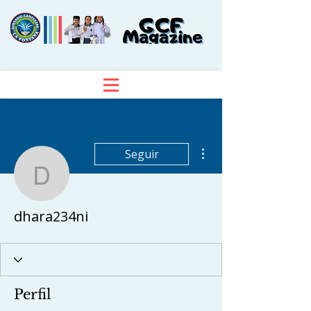
Más acciones
Seguir
dhara234ni
dhara234ni
Perfil