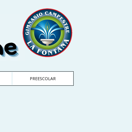
PREESCOLAR