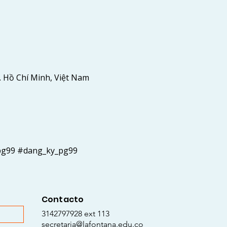
. Hồ Chí Minh, Việt Nam
pg99 #dang_ky_pg99 
Contacto
3142797928 ext 113
secretaria@lafontana.edu.co