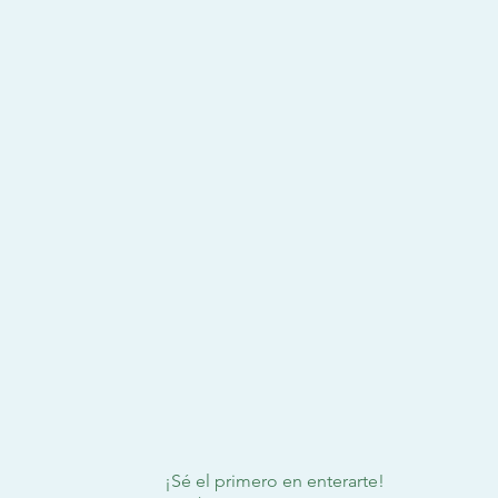
¡Sé el primero en enterarte!