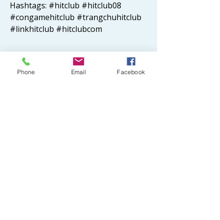
Hashtags: #hitclub #hitclub08 
#congamehitclub #trangchuhitclub 
#linkhitclub #hitclubcom
¡Sé el primero en enterarte!
Phone
Email
Facebook
Email
*
Suscribirme
Quiero suscribirme para 
recibir notificaciones.
*
Contact
o
3142797928
ext 113
secretaria@lafontana.edu.co