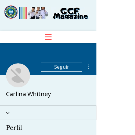
Más acciones
Seguir
Carlina Whitney
Perfil